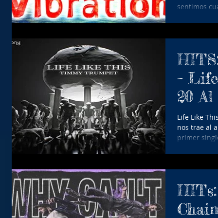
sentimos cua
HITS
– Life 
20 Al
2023)
Life Like Th
nos trae al
primer singl
HITs:
Chainsm