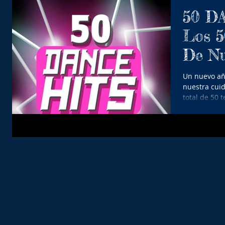
50 D
Los 
De N
CHAR
Un nuevo añ
nuestra cui
total de 50 
Número...