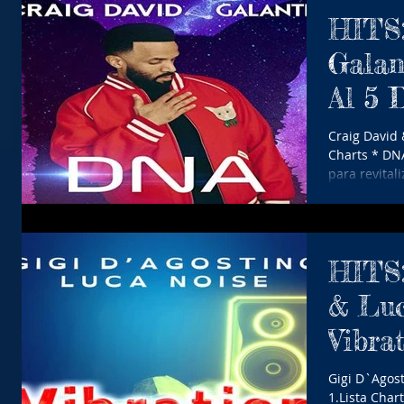
HITS:
Galan
Al 5 
Craig David
Charts * DNA aparece en el camino de Craig
para revital
HITS:
& Luc
Vibrat
De En
Gigi D`Agos
1.Lista Charts * Vibr